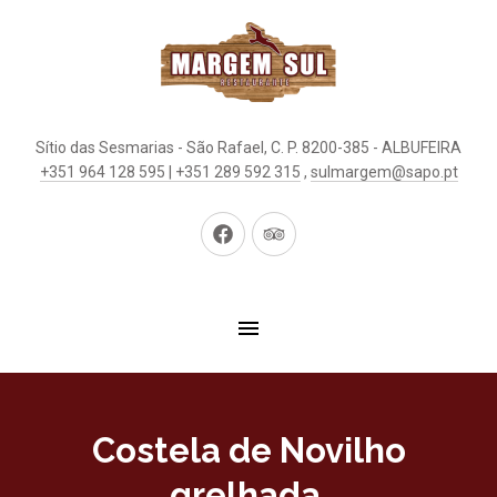
Sítio das Sesmarias - São Rafael, C. P. 8200-385 - ALBUFEIRA
+351 964 128 595 | +351 289 592 315
,
sulmargem@sapo.pt
New
New
Window
Window
Costela de Novilho
grelhada.