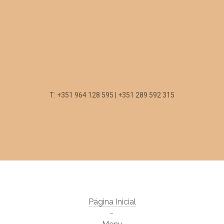
T: +351 964 128 595 | +351 289 592 315
Página Inicial