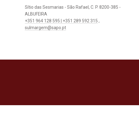
Sítio das Sesmarias - São Rafael, C. P. 8200-385 -
ALBUFEIRA
+351 964 128 595 | +351 289 592 315
,
sulmargem@sapo.pt