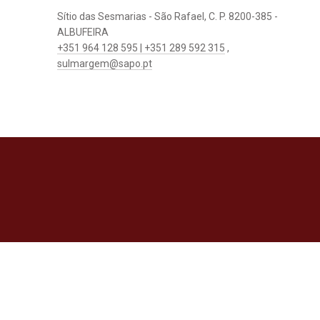
Sítio das Sesmarias - São Rafael, C. P. 8200-385 -
ALBUFEIRA
+351 964 128 595 | +351 289 592 315
,
sulmargem@sapo.pt