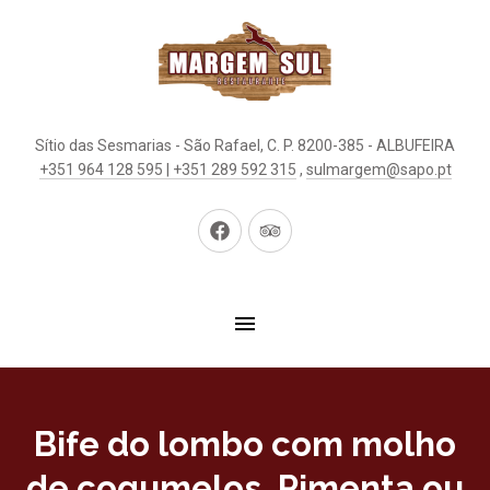
Sítio das Sesmarias - São Rafael, C. P. 8200-385 - ALBUFEIRA
+351 964 128 595 | +351 289 592 315
,
sulmargem@sapo.pt
New
New
Window
Window
Bife do lombo com molho
de cogumelos, Pimenta ou