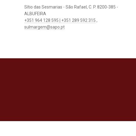
Sítio das Sesmarias - São Rafael, C. P. 8200-385 -
ALBUFEIRA
+351 964 128 595 | +351 289 592 315
,
sulmargem@sapo.pt