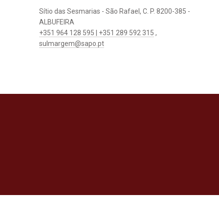
Sítio das Sesmarias - São Rafael, C. P. 8200-385 -
ALBUFEIRA
+351 964 128 595 | +351 289 592 315
,
sulmargem@sapo.pt