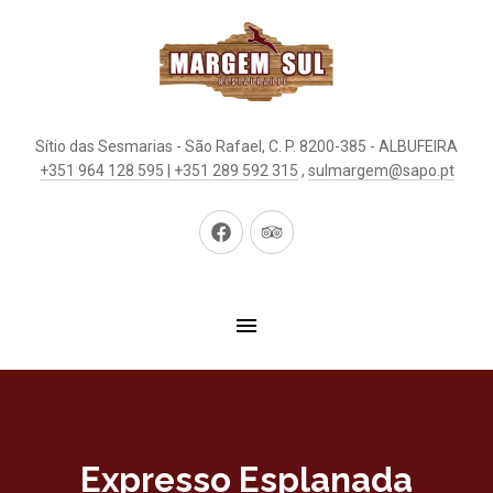
Sítio das Sesmarias - São Rafael, C. P. 8200-385 - ALBUFEIRA
+351 964 128 595 | +351 289 592 315
,
sulmargem@sapo.pt
New
New
Window
Window
Expresso Esplanada