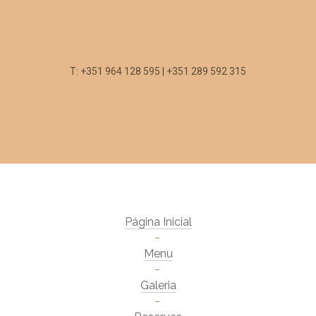
T: +351 964 128 595 | +351 289 592 315
Página Inicial
Menu
Galeria