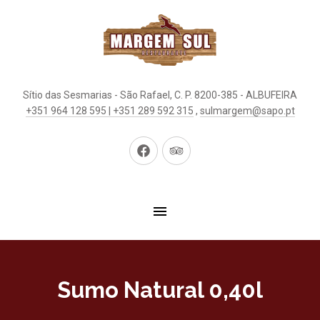
Sítio das Sesmarias - São Rafael, C. P. 8200-385 - ALBUFEIRA
+351 964 128 595 | +351 289 592 315
,
sulmargem@sapo.pt
New
New
Window
Window
Sumo Natural 0,40l