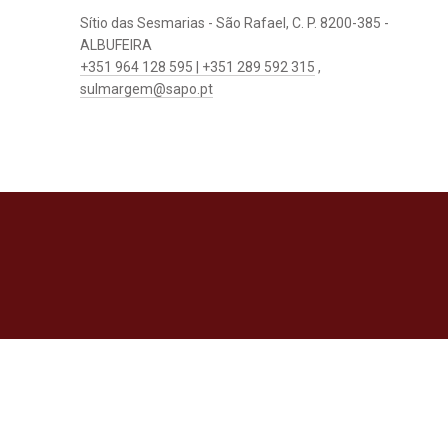
Sítio das Sesmarias - São Rafael, C. P. 8200-385 -
ALBUFEIRA
+351 964 128 595 | +351 289 592 315
,
sulmargem@sapo.pt