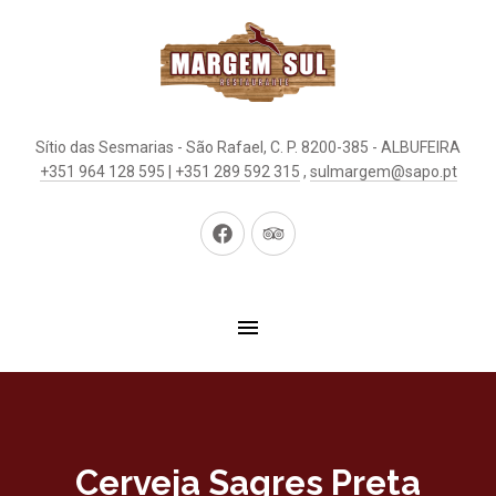
Sítio das Sesmarias - São Rafael, C. P. 8200-385 - ALBUFEIRA
+351 964 128 595 | +351 289 592 315
,
sulmargem@sapo.pt
New
New
Window
Window
Cerveja Sagres Preta