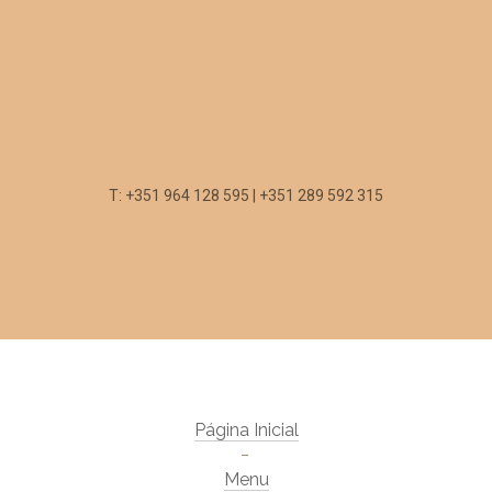
T: +351 964 128 595 | +351 289 592 315
Página Inicial
Menu