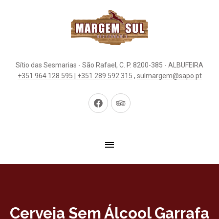
Sítio das Sesmarias - São Rafael, C. P. 8200-385 - ALBUFEIRA
+351 964 128 595 | +351 289 592 315
,
sulmargem@sapo.pt
New
New
Window
Window
Cerveja Sem Álcool Garrafa