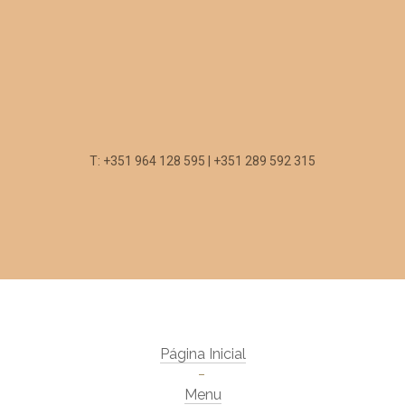
T: +351 964 128 595 | +351 289 592 315
Página Inicial
Menu