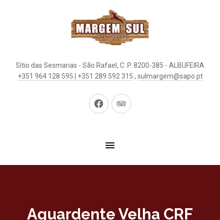
Sítio das Sesmarias - São Rafael, C. P. 8200-385 - ALBUFEIRA
+351 964 128 595 | +351 289 592 315
,
sulmargem@sapo.pt
New
New
Window
Window
Aguardente Velha CRF