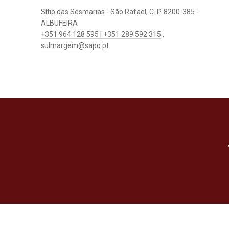
Sítio das Sesmarias - São Rafael, C. P. 8200-385 -
ALBUFEIRA
+351 964 128 595 | +351 289 592 315
,
sulmargem@sapo.pt