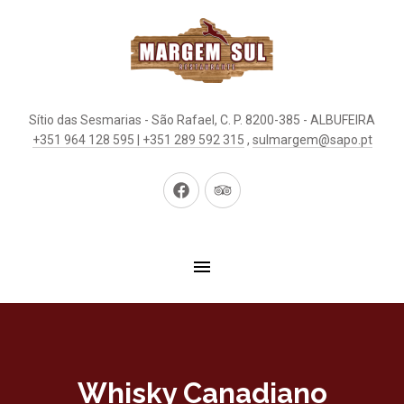
Sítio das Sesmarias - São Rafael, C. P. 8200-385 - ALBUFEIRA
+351 964 128 595 | +351 289 592 315
,
sulmargem@sapo.pt
New
New
Window
Window
Whisky Canadiano