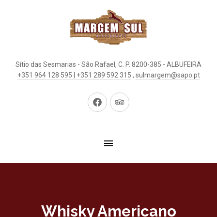
Sítio das Sesmarias - São Rafael, C. P. 8200-385 - ALBUFEIRA
+351 964 128 595 | +351 289 592 315
,
sulmargem@sapo.pt
New
New
Window
Window
Whisky Americano