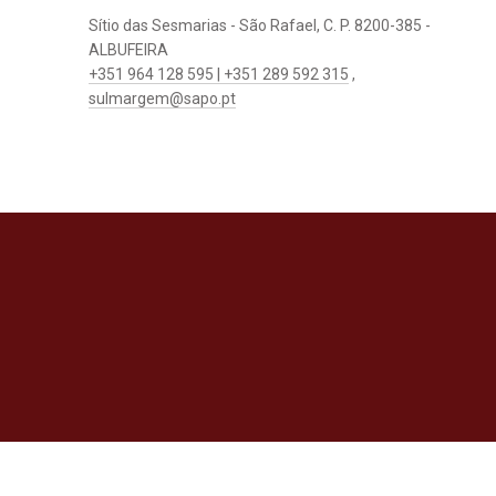
Sítio das Sesmarias - São Rafael, C. P. 8200-385 -
ALBUFEIRA
+351 964 128 595 | +351 289 592 315
,
sulmargem@sapo.pt