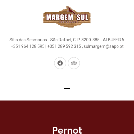
Sítio das Sesmarias - São Rafael, C. P. 8200-385 - ALBUFEIRA
+351 964 128 595 | +351 289 592 315
,
sulmargem@sapo.pt
New
New
Window
Window
Pernot