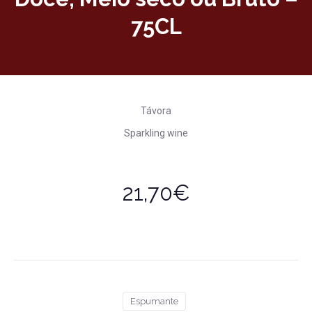
75CL
Távora
Sparkling wine
21,70€
Espumante