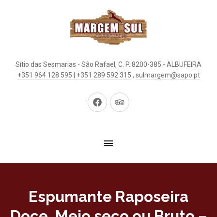
Sítio das Sesmarias - São Rafael, C. P. 8200-385 - ALBUFEIRA
+351 964 128 595 | +351 289 592 315
,
sulmargem@sapo.pt
New
New
Window
Window
Espumante Raposeira
Doce, Meio seco ou Bruto –