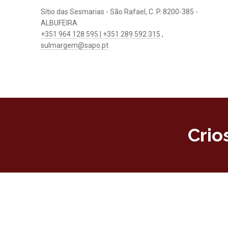
Sítio das Sesmarias - São Rafael, C. P. 8200-385 -
ALBUFEIRA
+351 964 128 595 | +351 289 592 315
,
sulmargem@sapo.pt
Crio