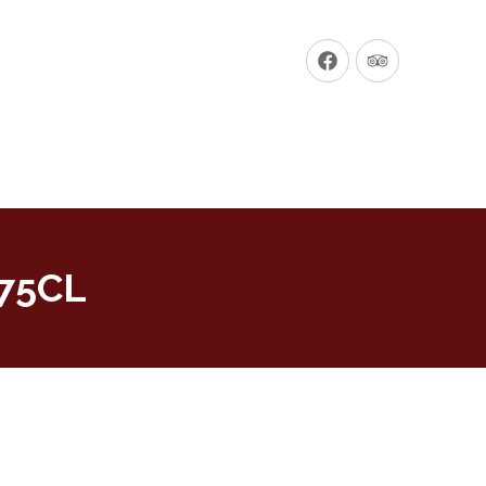
New
New
Window
Window
 75CL