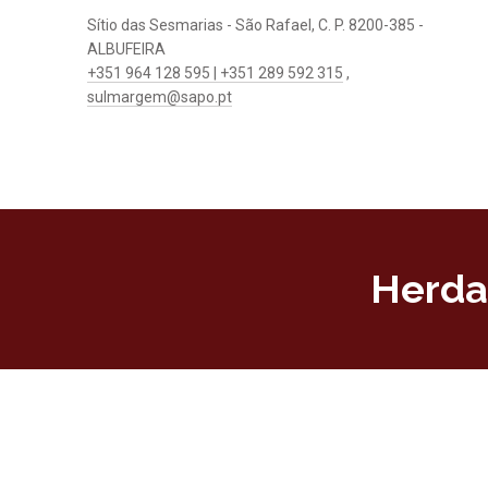
Sítio das Sesmarias - São Rafael, C. P. 8200-385 -
ALBUFEIRA
+351 964 128 595 | +351 289 592 315
,
sulmargem@sapo.pt
Herda