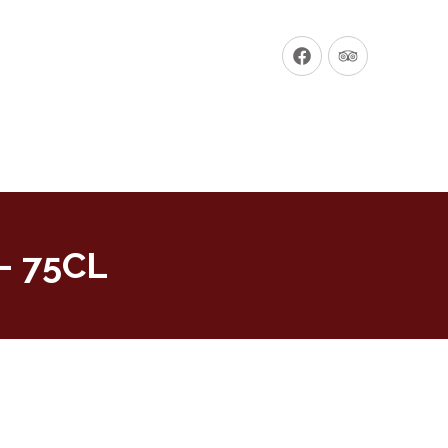
New
New
Window
Window
– 75CL