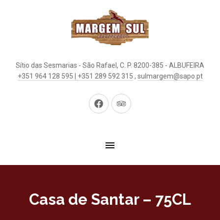
Sítio das Sesmarias - São Rafael, C. P. 8200-385 - ALBUFEIRA
+351 964 128 595 | +351 289 592 315
,
sulmargem@sapo.pt
New
New
Window
Window
Casa de Santar – 75CL