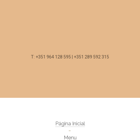
T: +351 964 128 595 | +351 289 592 315
Página Inicial
Menu