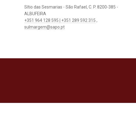
Sítio das Sesmarias - São Rafael, C. P. 8200-385 -
ALBUFEIRA
+351 964 128 595 | +351 289 592 315
,
sulmargem@sapo.pt