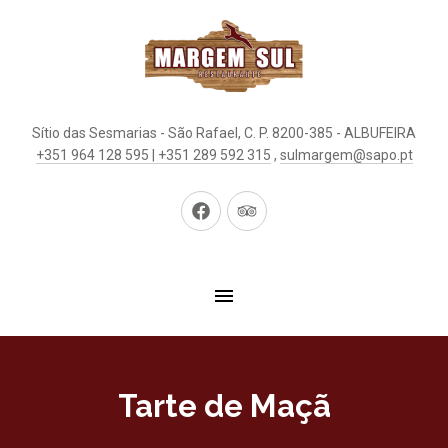
Sítio das Sesmarias - São Rafael, C. P. 8200-385 - ALBUFEIRA
+351 964 128 595 | +351 289 592 315
,
sulmargem@sapo.pt
New
New
Window
Window
Tarte de Maçã