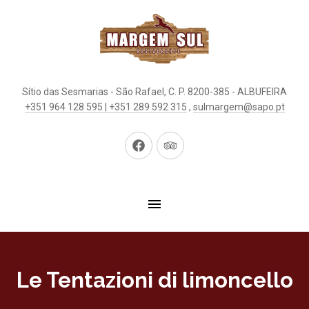
Sítio das Sesmarias - São Rafael, C. P. 8200-385 - ALBUFEIRA
+351 964 128 595 | +351 289 592 315
,
sulmargem@sapo.pt
New
New
Window
Window
Le Tentazioni di limoncello