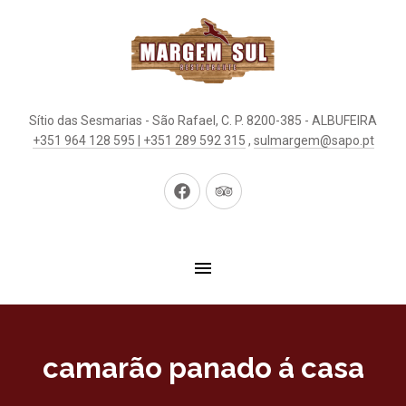
Sítio das Sesmarias - São Rafael, C. P. 8200-385 - ALBUFEIRA
+351 964 128 595 | +351 289 592 315
,
sulmargem@sapo.pt
New
New
Window
Window
camarão panado á casa