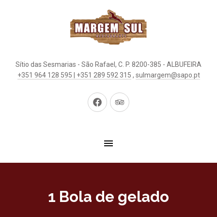
Sítio das Sesmarias - São Rafael, C. P. 8200-385 - ALBUFEIRA
+351 964 128 595 | +351 289 592 315
,
sulmargem@sapo.pt
New
New
Window
Window
1 Bola de gelado