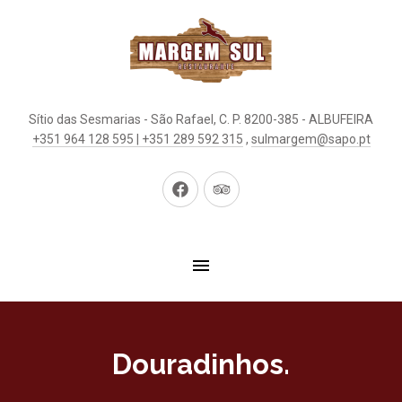
Sítio das Sesmarias - São Rafael, C. P. 8200-385 - ALBUFEIRA
+351 964 128 595 | +351 289 592 315
,
sulmargem@sapo.pt
New
New
Window
Window
Douradinhos.