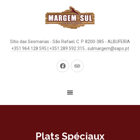
Sítio das Sesmarias - São Rafael, C. P. 8200-385 - ALBUFEIRA
+351 964 128 595 | +351 289 592 315
,
sulmargem@sapo.pt
New
New
Window
Window
Plats Spéciaux