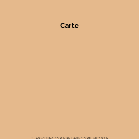
Carte
T: +351 964 128 595 | +351 289 592 315