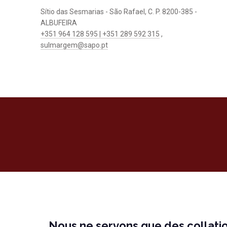
Sítio das Sesmarias - São Rafael, C. P. 8200-385 -
ALBUFEIRA
+351 964 128 595 | +351 289 592 315
,
sulmargem@sapo.pt
Nous ne servons que des collatio