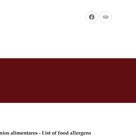
New
New
Window
Window