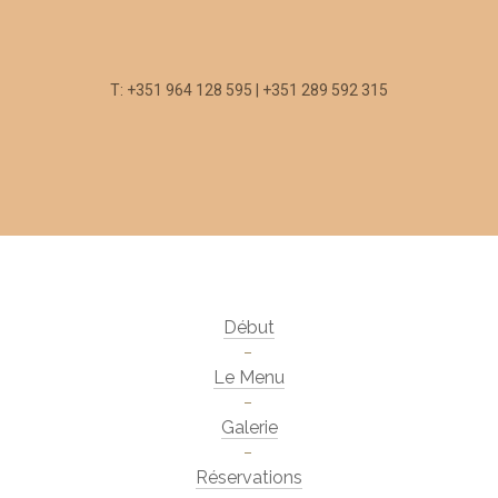
T: +351 964 128 595 | +351 289 592 315
Début
Le Menu
Galerie
Réservations