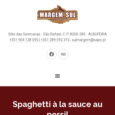
Sítio das Sesmarias - São Rafael, C. P. 8200-385 - ALBUFEIRA
+351 964 128 595 | +351 289 592 315
,
sulmargem@sapo.pt
New
New
Window
Window
Spaghetti à la sauce au
persil