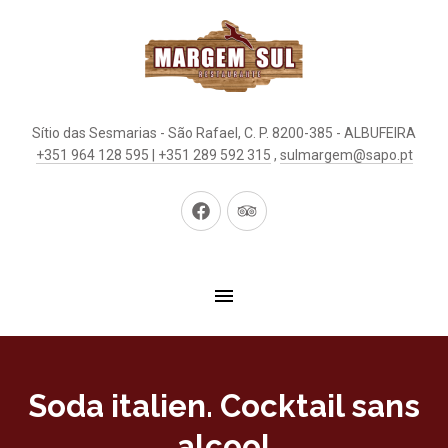
Sítio das Sesmarias - São Rafael, C. P. 8200-385 - ALBUFEIRA
+351 964 128 595 | +351 289 592 315
,
sulmargem@sapo.pt
New
New
Window
Window
Soda italien. Cocktail sans
alcool