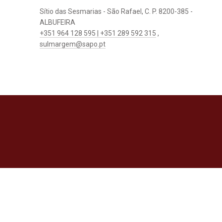
Sítio das Sesmarias - São Rafael, C. P. 8200-385 -
ALBUFEIRA
+351 964 128 595 | +351 289 592 315
,
sulmargem@sapo.pt