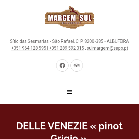
Sítio das Sesmarias - São Rafael, C. P. 8200-385 - ALBUFEIRA
+351 964 128 595 | +351 289 592 315
,
sulmargem@sapo.pt
New
New
Window
Window
DELLE VENEZIE « pinot
Grigio ».