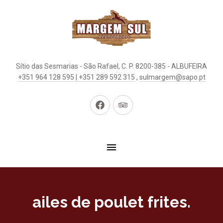
Sítio das Sesmarias - São Rafael, C. P. 8200-385 - ALBUFEIRA
+351 964 128 595 | +351 289 592 315
,
sulmargem@sapo.pt
New
New
Window
Window
ailes de poulet frites.