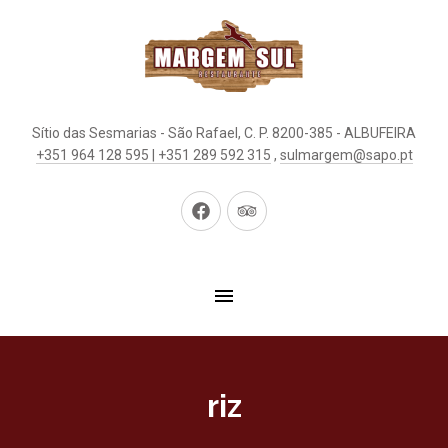
Sítio das Sesmarias - São Rafael, C. P. 8200-385 - ALBUFEIRA
+351 964 128 595 | +351 289 592 315
,
sulmargem@sapo.pt
New
New
Window
Window
riz