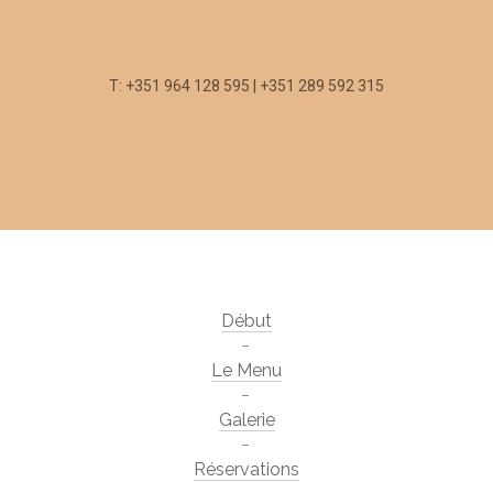
T: +351 964 128 595 | +351 289 592 315
Début
Le Menu
Galerie
Réservations