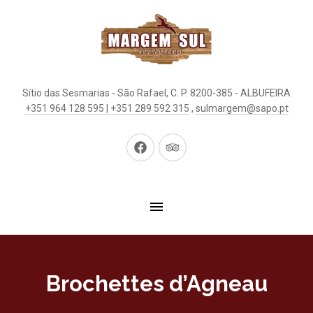
Sítio das Sesmarias - São Rafael, C. P. 8200-385 - ALBUFEIRA
+351 964 128 595 | +351 289 592 315
,
sulmargem@sapo.pt
New
New
Window
Window
Brochettes d’Agneau