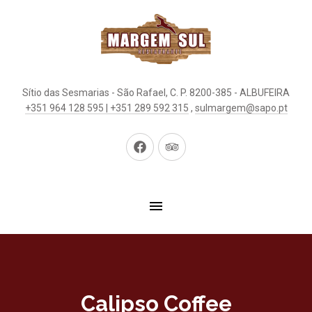
Sítio das Sesmarias - São Rafael, C. P. 8200-385 - ALBUFEIRA
+351 964 128 595 | +351 289 592 315
,
sulmargem@sapo.pt
New
New
Window
Window
Calipso Coffee