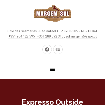
Sítio das Sesmarias - São Rafael, C. P. 8200-385 - ALBUFEIRA
+351 964 128 595 | +351 289 592 315
,
sulmargem@sapo.pt
New
New
Window
Window
Expresso Outside