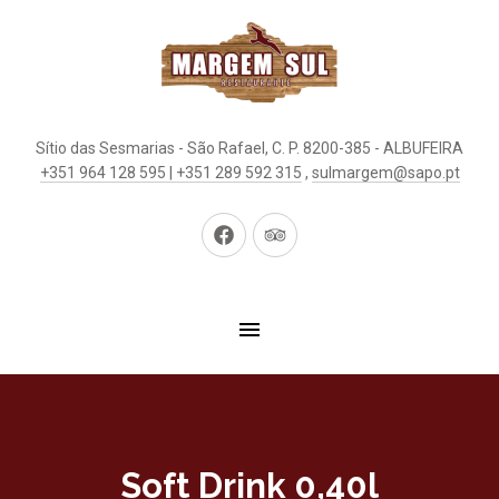
Sítio das Sesmarias - São Rafael, C. P. 8200-385 - ALBUFEIRA
+351 964 128 595 | +351 289 592 315
,
sulmargem@sapo.pt
New
New
Window
Window
Soft Drink 0,40l