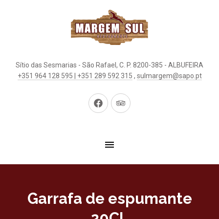
Sítio das Sesmarias - São Rafael, C. P. 8200-385 - ALBUFEIRA
+351 964 128 595 | +351 289 592 315
,
sulmargem@sapo.pt
New
New
Window
Window
Garrafa de espumante
20CL