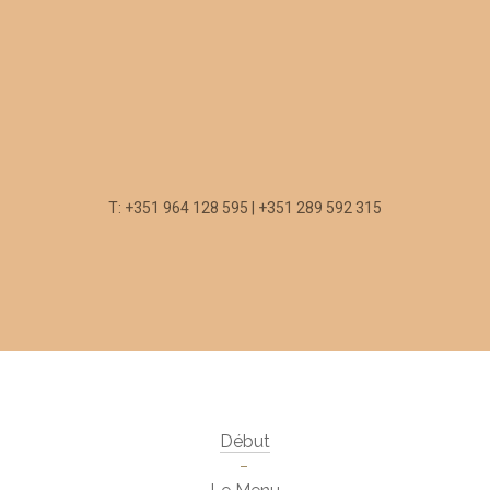
T: +351 964 128 595 | +351 289 592 315
Début