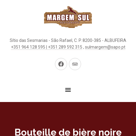
Sítio das Sesmarias - São Rafael, C. P. 8200-385 - ALBUFEIRA
+351 964 128 595 | +351 289 592 315
,
sulmargem@sapo.pt
New
New
Window
Window
Bouteille de bière noire