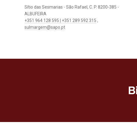
Sítio das Sesmarias - São Rafael, C. P. 8200-385 -
ALBUFEIRA
+351 964 128 595 | +351 289 592 315
,
sulmargem@sapo.pt
B