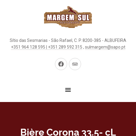
Sítio das Sesmarias - São Rafael, C. P. 8200-385 - ALBUFEIRA
+351 964 128 595 | +351 289 592 315
,
sulmargem@sapo.pt
New
New
Window
Window
Bière Corona 33.5- cL