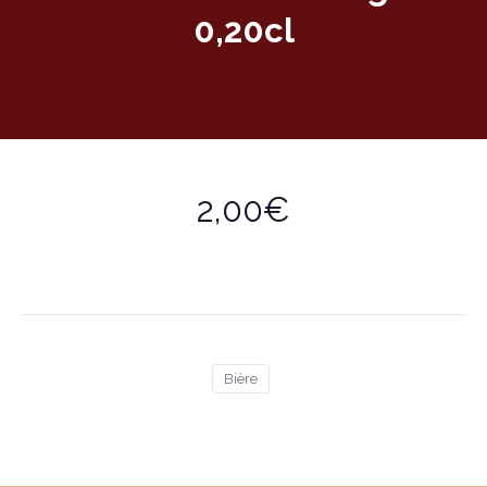
0,20cl
2,00€
Bière