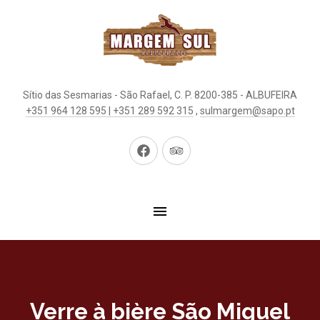
Sítio das Sesmarias - São Rafael, C. P. 8200-385 - ALBUFEIRA
+351 964 128 595 | +351 289 592 315
,
sulmargem@sapo.pt
New
New
Window
Window
Verre à bière São Miguel