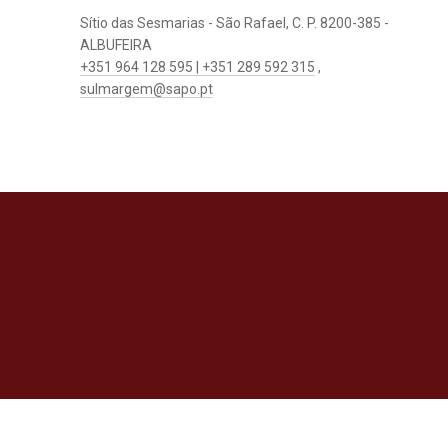
Sítio das Sesmarias - São Rafael, C. P. 8200-385 -
ALBUFEIRA
+351 964 128 595 | +351 289 592 315
,
sulmargem@sapo.pt