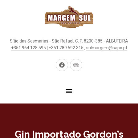
Sítio das Sesmarias - São Rafael, C. P. 8200-385 - ALBUFEIRA
+351 964 128 595 | +351 289 592 315
,
sulmargem@sapo.pt
New
New
Window
Window
Gin Importado Gordon’s