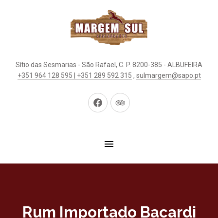
Sítio das Sesmarias - São Rafael, C. P. 8200-385 - ALBUFEIRA
+351 964 128 595 | +351 289 592 315
,
sulmargem@sapo.pt
New
New
Window
Window
Rum Importado Bacardi