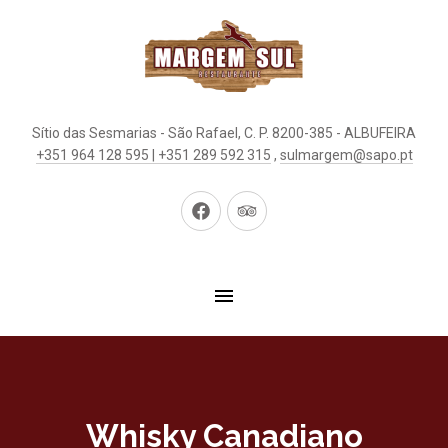
Sítio das Sesmarias - São Rafael, C. P. 8200-385 - ALBUFEIRA
+351 964 128 595 | +351 289 592 315
,
sulmargem@sapo.pt
New
New
Window
Window
Whisky Canadiano