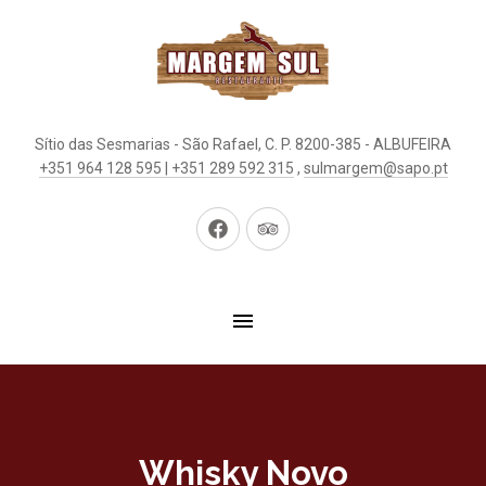
Sítio das Sesmarias - São Rafael, C. P. 8200-385 - ALBUFEIRA
+351 964 128 595 | +351 289 592 315
,
sulmargem@sapo.pt
New
New
Window
Window
Whisky Novo