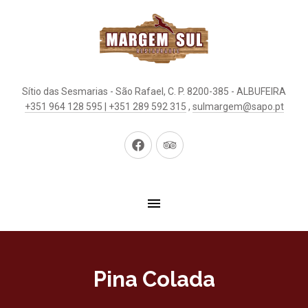
Sítio das Sesmarias - São Rafael, C. P. 8200-385 - ALBUFEIRA
+351 964 128 595 | +351 289 592 315
,
sulmargem@sapo.pt
New
New
Window
Window
Pina Colada